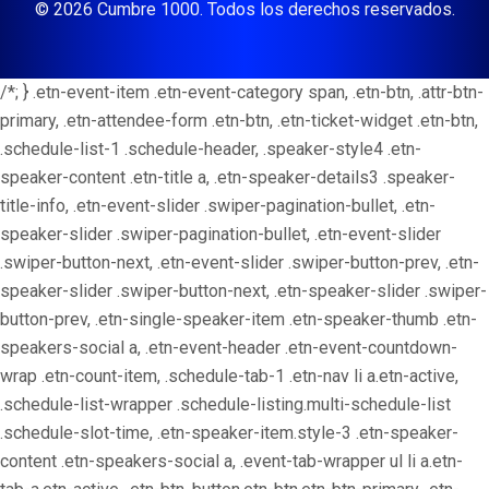
© 2026 Cumbre 1000. Todos los derechos reservados.
/*; } .etn-event-item .etn-event-category span, .etn-btn, .attr-btn-
primary, .etn-attendee-form .etn-btn, .etn-ticket-widget .etn-btn,
.schedule-list-1 .schedule-header, .speaker-style4 .etn-
speaker-content .etn-title a, .etn-speaker-details3 .speaker-
title-info, .etn-event-slider .swiper-pagination-bullet, .etn-
speaker-slider .swiper-pagination-bullet, .etn-event-slider
.swiper-button-next, .etn-event-slider .swiper-button-prev, .etn-
speaker-slider .swiper-button-next, .etn-speaker-slider .swiper-
button-prev, .etn-single-speaker-item .etn-speaker-thumb .etn-
speakers-social a, .etn-event-header .etn-event-countdown-
wrap .etn-count-item, .schedule-tab-1 .etn-nav li a.etn-active,
.schedule-list-wrapper .schedule-listing.multi-schedule-list
.schedule-slot-time, .etn-speaker-item.style-3 .etn-speaker-
content .etn-speakers-social a, .event-tab-wrapper ul li a.etn-