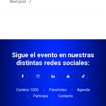
Next post
Sigue el evento en nuestras
distintas redes sociales:
Cumbre 1000
Panelistas
Agenda
Participa
Contacto