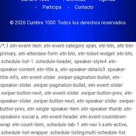
Participa
Contacto
© 2026 Cumbre 1000. Todos los derechos reservados.
/*; } .etn-event-item .etn-event-category span, .etn-btn, .attr-btn-
primary, .etn-attendee-form .etn-btn, .etn-ticket-widget .etn-btn,
.schedule-list-1 .schedule-header, .speaker-style4 .etn-
speaker-content .etn-title a, .etn-speaker-details3 .speaker-
title-info, .etn-event-slider .swiper-pagination-bullet, .etn-
speaker-slider .swiper-pagination-bullet, .etn-event-slider
.swiper-button-next, .etn-event-slider .swiper-button-prev, .etn-
speaker-slider .swiper-button-next, .etn-speaker-slider .swiper-
button-prev, .etn-single-speaker-item .etn-speaker-thumb .etn-
speakers-social a, .etn-event-header .etn-event-countdown-
wrap .etn-count-item, .schedule-tab-1 .etn-nav li a.etn-active,
.schedule-list-wrapper .schedule-listing.multi-schedule-list