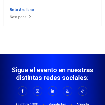
Beto Arellano
Next post
Sigue el evento en nuestras
distintas redes sociales:
Cumbre 1000
Panelistas
Agenda