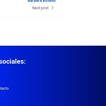
Bárbara Botello
Next post
sociales:
tacto